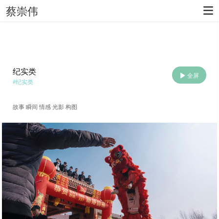
蔡崇伟
纪实类
全屏
#
纪实类
故事 瞬间 情感 光影 构图