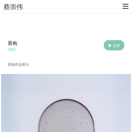
蔡崇伟
晨袍
全屏
#
婚礼
晨袍作品展示