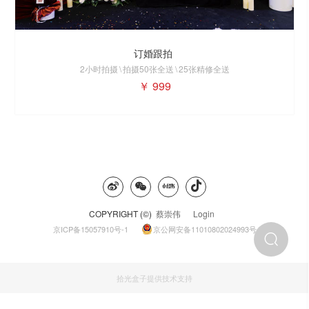
订婚跟拍
2小时
拍摄
\
拍摄
50
张全送
\
25
张精修全送
￥
999
COPYRIGHT (©)
蔡崇伟
Login
京ICP备15057910号-1
京公网安备11010802024993号
拾光盒子提供技术支持